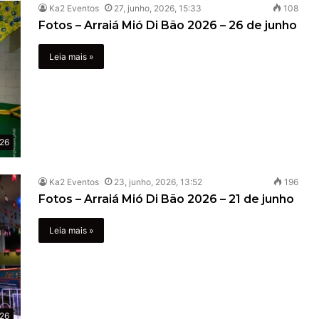
Ka2 Eventos
27, junho, 2026, 15:33
108
Fotos – Arraiá Mió Di Bão 2026 – 26 de junho
Leia mais »
026
Ka2 Eventos
23, junho, 2026, 13:52
196
Fotos – Arraiá Mió Di Bão 2026 – 21 de junho
Leia mais »
026