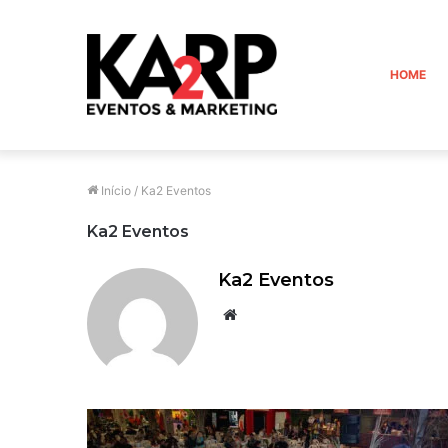
HOME
Início
/
Ka2 Eventos
Ka2 Eventos
Ka2 Eventos
W
e
b
s
i
t