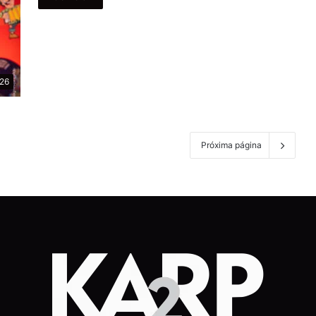
026
Próxima página