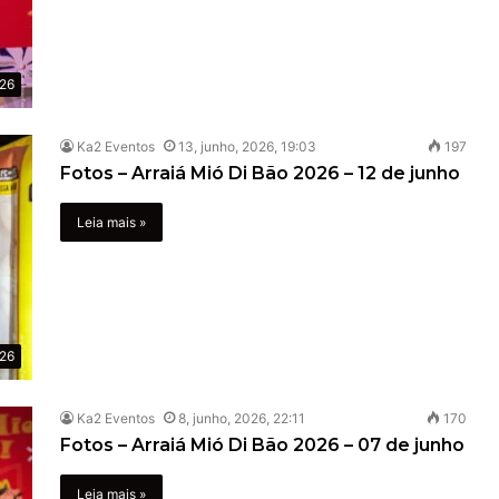
026
Ka2 Eventos
13, junho, 2026, 19:03
197
Fotos – Arraiá Mió Di Bão 2026 – 12 de junho
Leia mais »
026
Ka2 Eventos
8, junho, 2026, 22:11
170
Fotos – Arraiá Mió Di Bão 2026 – 07 de junho
Leia mais »