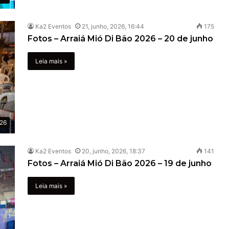
Ka2 Eventos
21, junho, 2026, 16:44
175
Fotos – Arraiá Mió Di Bão 2026 – 20 de junho
Leia mais »
026
Ka2 Eventos
20, junho, 2026, 18:37
141
Fotos – Arraiá Mió Di Bão 2026 – 19 de junho
Leia mais »