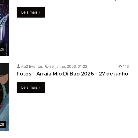
Leia mais »
026
Ka2 Eventos
29, junho, 2026, 01:22
113
Fotos – Arraiá Mió Di Bão 2026 – 27 de junho
Leia mais »
026