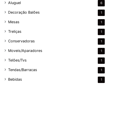
Aluguel
6
Decoração Balões
1
Mesas
1
Treliças
1
Conservadoras
1
Moveis/Aparadores
1
Telões/Tvs
1
Tendas/Barracas
1
Bebidas
1