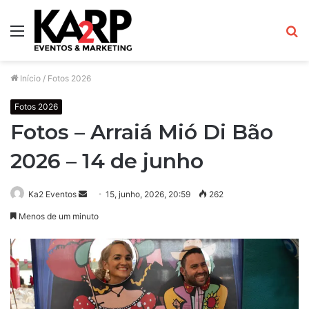
Menu
P
p
Início
/
Fotos 2026
Fotos 2026
Fotos – Arraiá Mió Di Bão
2026 – 14 de junho
Ka2 Eventos
M
15, junho, 2026, 20:59
262
a
Menos de um minuto
n
d
e
u
m