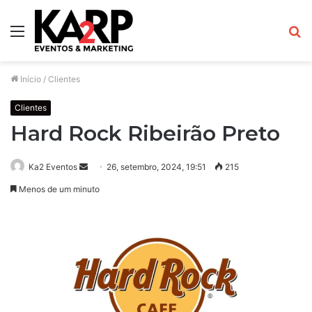
Menu
P
p
Início
/
Clientes
Clientes
Hard Rock Ribeirão Preto
Ka2 Eventos
M
26, setembro, 2024, 19:51
215
a
Menos de um minuto
n
d
e
u
m
e
-