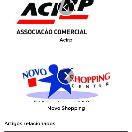
t
e
Acirp
Novo Shopping
Artigos relacionados