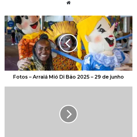
W
e
b
s
i
t
e
Fotos – Arraiá Mió Di Bão 2025 – 29 de junho