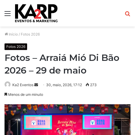
Menu
P
p
Início
/
Fotos 2026
Fotos 2026
Fotos – Arraiá Mió Di Bão
2026 – 29 de maio
Ka2 Eventos
M
30, maio, 2026, 17:12
273
a
Menos de um minuto
n
d
e
u
m