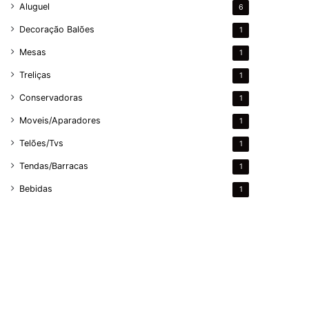
Aluguel
6
Decoração Balões
1
Mesas
1
Treliças
1
Conservadoras
1
Moveis/Aparadores
1
Telões/Tvs
1
Tendas/Barracas
1
Bebidas
1