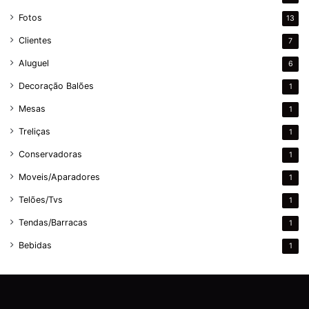
Fotos
13
Clientes
7
Aluguel
6
Decoração Balões
1
Mesas
1
Treliças
1
Conservadoras
1
Moveis/Aparadores
1
Telões/Tvs
1
Tendas/Barracas
1
Bebidas
1