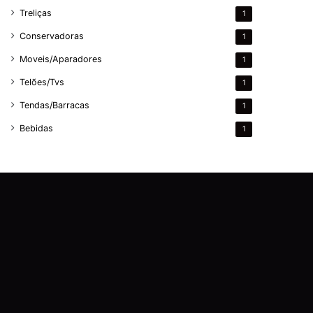
Treliças
1
Conservadoras
1
Moveis/Aparadores
1
Telões/Tvs
1
Tendas/Barracas
1
Bebidas
1