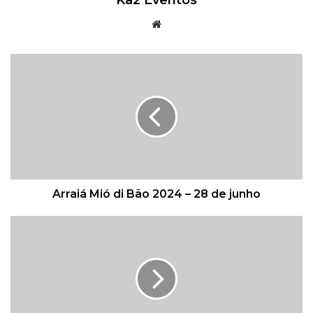
Ka2 Eventos
W
e
b
s
i
t
e
Arraiá Mió di Bão 2024 – 28 de junho