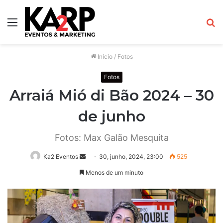
Menu
P
p
Início
/
Fotos
Fotos
Arraiá Mió di Bão 2024 – 30
de junho
Fotos: Max Galão Mesquita
Ka2 Eventos
M
30, junho, 2024, 23:00
525
a
Menos de um minuto
n
d
e
u